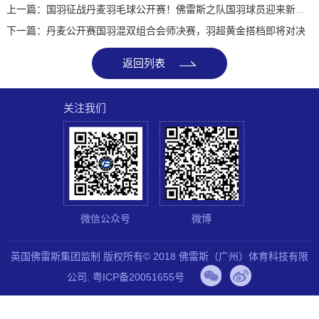
上一篇：国羽征战丹麦羽毛球公开赛！佛雷斯之队国羽球员迎来新挑战
下一篇：丹麦公开赛国羽混双组合会师决赛，羽超黄金搭档即将对决
返回列表
关注我们
微信公众号
微博
英国佛雷斯集团监制 版权所有© 2018 佛雷斯（广州）体育科技有限
公司.
粤ICP备20051655号