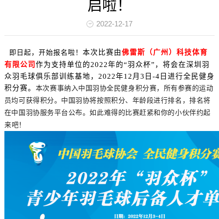
启啦！
2022-12-17
本次比赛由
佛雷斯（广州）科技体育
即日起，开始报名啦！
有限公司
作为支持单位的
2022年的“羽众杯”，将会在深圳羽
众羽毛球俱乐部训练基地，2022年12月3日-4日进行全民健身
积分赛。
本次
赛事纳入中国羽协全民健身积分赛
，
所有参赛的运动
员均可获得积分
。
中国羽协将按照积分、年龄段进行排名
，
排名将
在中国羽协服务平台公布
。
如此难得的比赛赶紧和你的小伙伴约起
来
吧！