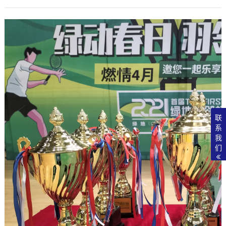
联
系
我
们