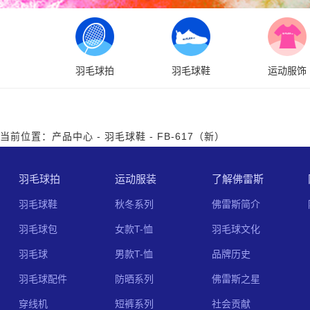
羽毛球拍
羽毛球鞋
运动服饰
当前位置：
产品中心
-
羽毛球鞋
-
FB-617（新）
羽毛球拍
运动服装
了解佛雷斯
羽毛球鞋
秋冬系列
佛雷斯简介
羽毛球包
女款T-恤
羽毛球文化
羽毛球
男款T-恤
品牌历史
羽毛球配件
防晒系列
佛雷斯之星
穿线机
短裤系列
社会贡献