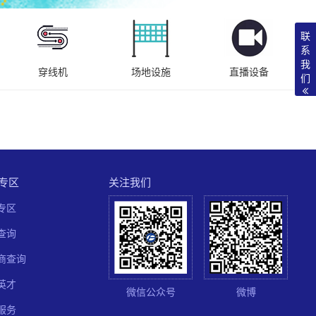
联
系
我
穿线机
场地设施
直播设备
们
专区
关注我们
专区
查询
商查询
英才
微信公众号
微博
服务