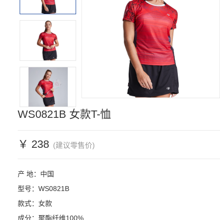
WS0821B 女款T-恤
￥ 238
(建议零售价)
产 地：中国

型号：WS0821B

款式：女款

成分：聚酯纤维100%
