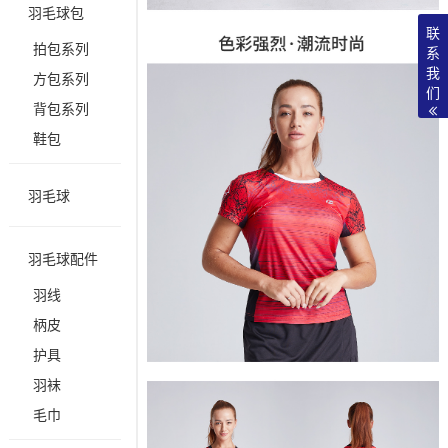
羽毛球包
联
拍包系列
系
我
方包系列
们
背包系列
鞋包
羽毛球
羽毛球配件
羽线
柄皮
护具
羽袜
毛巾