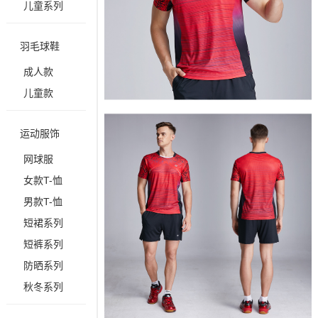
儿童系列
羽毛球鞋
成人款
儿童款
运动服饰
网球服
女款T-恤
男款T-恤
短裙系列
短裤系列
防晒系列
秋冬系列