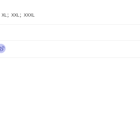
XL；XXL；XXXL