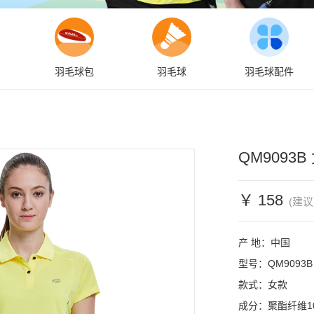
羽毛球包
羽毛球
羽毛球配件
QM9093B
￥ 158
(建议
产 地：中国

型号：QM9093B

款式：女款

成分：聚酯纤维10