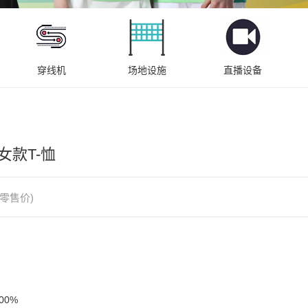
穿线机
场地设施
直播设备
 女款T-恤
零售价)
0%
