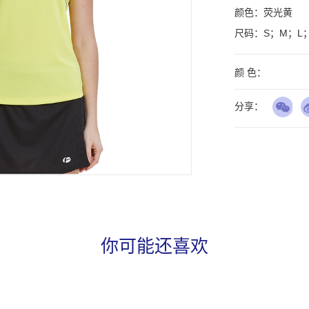
颜色：荧光黄

尺码：S；M；L；
颜 色：
分享：
你可能还喜欢