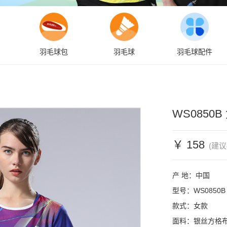
羽毛球包
羽毛球
羽毛球配件
WS0850B
￥ 158
(建议
产 地：中国

型号：WS0850
款式：女款

面料：银丝方格布