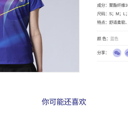
成分：聚酯纤维10
尺码：S；M；L；X
特点：舒适柔软
颜 色：
蓝色
分享：
你可能还喜欢