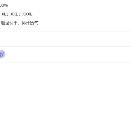
0%

L；XXL；XXXL

、吸湿快干、排汗透气