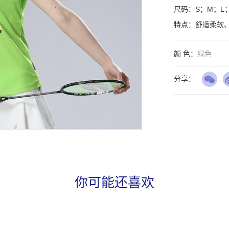
尺码：S；M；L；X
特点：舒适柔软
颜 色：
绿色
分享：
你可能还喜欢