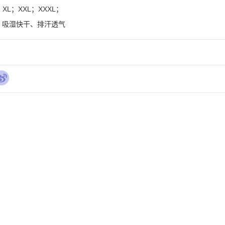
L；XXL；XXXL；

、吸湿快干、排汗透气