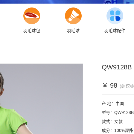
羽毛球包
羽毛球
羽毛球配件
QW9128
￥ 98
(建议零
产 地：中国

型号：QW9128B

款式：女款

成分：100%聚酯