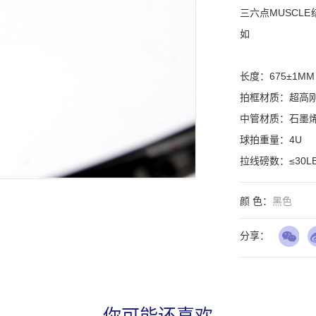
三六点MUSC
如

长度：675±1MM

拍框材质：超高刚
中管材质：石墨烯
球拍重量：4U

拉线磅数：≤30L
颜 色：
黑色
分享：
你可能还喜欢