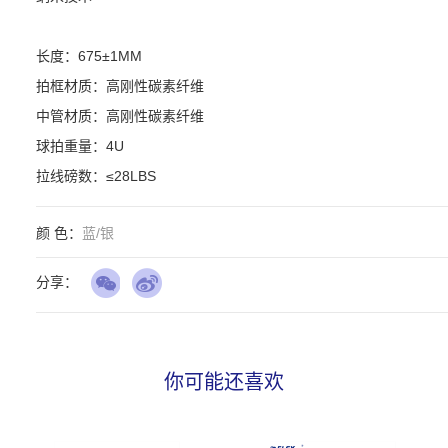
长度：675±1MM

拍框材质：高刚性碳素纤维

中管材质：高刚性碳素纤维

球拍重量：4U

拉线磅数：≤28LBS
颜 色：
蓝/银
分享：
你可能还喜欢