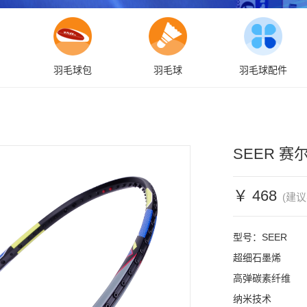
羽毛球包
羽毛球
羽毛球配件
SEER 赛
￥ 468
(建议
型号：SEER

超细石墨烯

高弹碳素纤维

纳米技术
