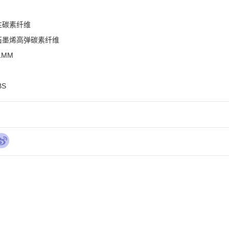
碳素纤维

墨烯高弹碳素纤维

MM

BS