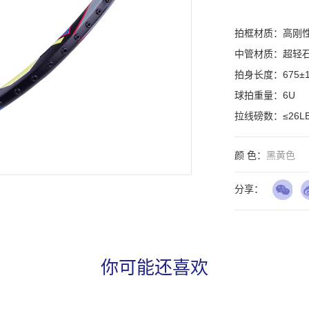
拍框材质：高刚性
中管材质：超轻石
拍身长度：675±1
球拍重量：6U

拉线磅数：≤26L
颜 色：
黑黄色
分享：
你可能还喜欢