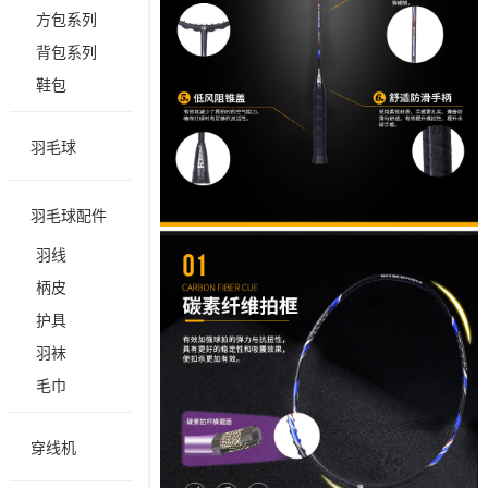
方包系列
背包系列
鞋包
羽毛球
羽毛球配件
羽线
柄皮
护具
羽袜
毛巾
穿线机