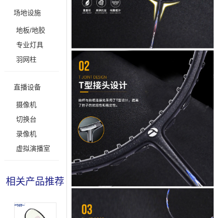
场地设施
地板/地胶
专业灯具
羽网柱
直播设备
摄像机
切换台
录像机
虚拟演播室
相关产品推荐