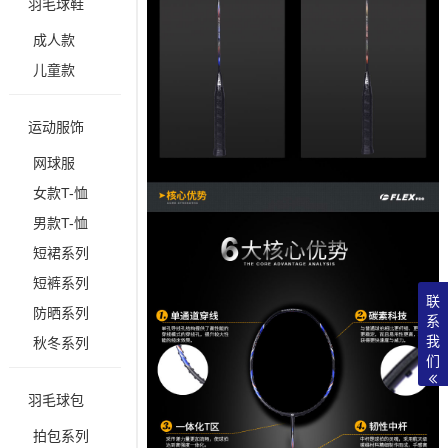
羽毛球鞋
成人款
儿童款
运动服饰
网球服
女款T-恤
男款T-恤
短裙系列
短裤系列
联
防晒系列
系
我
秋冬系列
们
羽毛球包
拍包系列