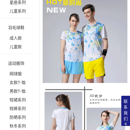
星座系列
儿童系列
羽毛球鞋
成人款
儿童款
运动服饰
网球服
女款T-恤
男款T-恤
短裙系列
联
系
短裤系列
我
防晒系列
们
秋冬系列