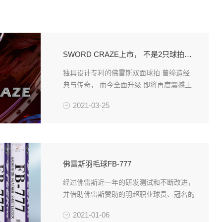
SWORD CRAZE上市， 不是2只球拍！你看明白了吗？
独具设计专利的佛雷斯双面球拍 曾缔造经
典与传奇， 而今全面升级 即将再度震撼上
市！
2021-03-25
佛雷斯羽毛球FB-777
经过佛雷斯近一年的研发测试和不断改进，
并借助佛雷斯赞助的羽超职业球员、冠名的
省队专业队员和业余组高水平队员的试打测
2021-01-06
试，佛雷斯全新FB-777羽毛球于2020年12