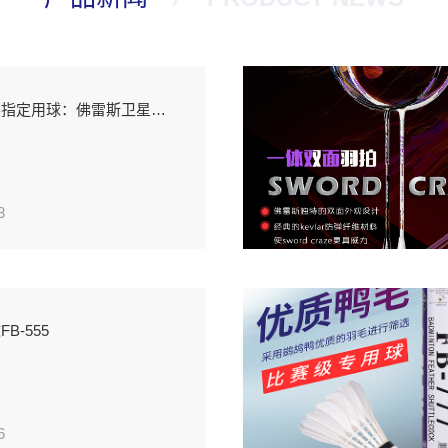
林丹杯公开赛指定用球：佛雷斯卫星一号、 FB-666
3
B-555
6