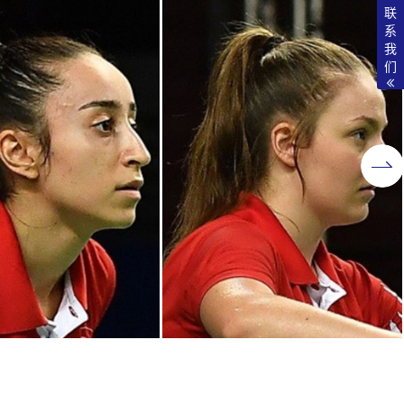
联
系
我
们