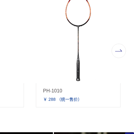
SWORD CRAZE-BG
￥ 1800