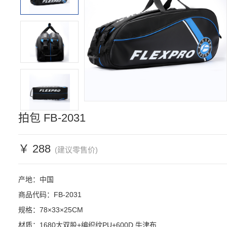
拍包 FB-2031
￥ 288
(建议零售价)
产地：中国

商品代码：FB-2031

规格：78×33×25CM

材质：1680大双股+编织纹PU+600D 牛津布