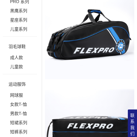
PRO 系列
黑鹰系列
星座系列
儿童系列
羽毛球鞋
成人款
儿童款
运动服饰
网球服
女款T-恤
男款T-恤
联
系
短裙系列
我
短裤系列
们