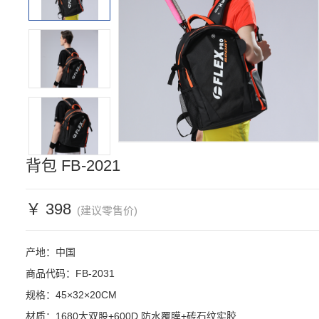
背包 FB-2021
￥ 398
(建议零售价)
产地：中国

商品代码：FB-2031

规格：45×32×20CM

材质：1680大双股+600D 防水覆膜+砖石纹实胶