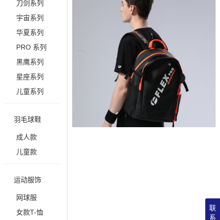
刀剑系列
宇宙系列
华夏系列
PRO 系列
黑鹰系列
星座系列
儿童系列
羽毛球鞋
成人款
儿童款
运动服饰
网球服
联
女款T-恤
系