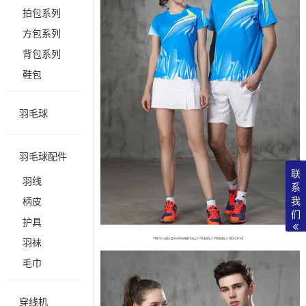
拍包系列
方包系列
背包系列
鞋包
羽毛球
羽毛球配件
联
羽线
系
我
柄皮
们
护具
羽袜
毛巾
穿线机