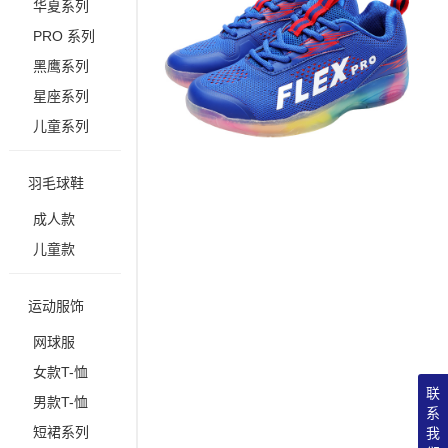
华夏系列
PRO 系列
黑鹰系列
星座系列
儿童系列
羽毛球鞋
成人款
儿童款
运动服饰
网球服
女款T-恤
联
男款T-恤
系
短裙系列
我